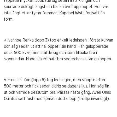
tappade mycket. Jobbade sig sedan ifatt klungan och
spurtade duktigt längst ut i banan över upploppet. Hon var
inte långt efter fyran-femman. Kapabel häst i fortsatt fin
form.
√ Ivanhoe Renka (lopp 3) tog enkelt ledningen i första kurvan
och såg sedan ut att ha loppet i sin hand. Han galopperade
dock 500 kvar, men ställde sig och kom tillbaka bra i
skymundan. Hade säkert haft bra segerchans utan galoppen.
√ Minnucci Zon (lopp 6) tog ledningen, men släppte efter
500 meter och fick sedan aldrig se dagens ljus. Hon såg fin
ut och värmde dessutom bra. Passas nästa gång. Även Önas
Quintus satt fast med sparat i detta lopp (tredje invändigt).