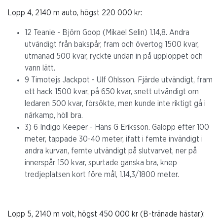
Lopp 4, 2140 m auto, högst 220 000 kr:
12 Teanie - Björn Goop (Mikael Selin) 1.14,8. Andra
utvändigt från bakspår, fram och övertog 1500 kvar,
utmanad 500 kvar, ryckte undan in på upploppet och
vann lätt.
9 Timotejs Jackpot - Ulf Ohlsson. Fjärde utvändigt, fram
ett hack 1500 kvar, på 650 kvar, snett utvändigt om
ledaren 500 kvar, försökte, men kunde inte riktigt gå i
närkamp, höll bra.
3) 6 Indigo Keeper - Hans G Eriksson. Galopp efter 100
meter, tappade 30-40 meter, ifatt i femte invändigt i
andra kurvan, femte utvändigt på slutvarvet, ner på
innerspår 150 kvar, spurtade ganska bra, knep
tredjeplatsen kort före mål, 1.14,3/1800 meter.
Lopp 5, 2140 m volt, högst 450 000 kr (B-tränade hästar):