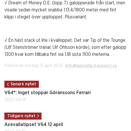
√ Dream of Money D.E. (lopp 7) galopperade från start, men
visade sedan mycket snabba 1.13,4/1800 meter med fint
klipp i steget över upploppet. Plusvariant.
√ En häst stack ut lite i kvalloppet. Det var Tip of the Tounge
(Ulf Stenströmer tränar, Ulf Ohlsson körde), som efter galopp
1300 kvar kom tillbaka fint via 1.18 sista 1100 meterna.
Publicerad onsdag 13 april 2022.
info@axevalla.travsport.se
Senare nyhet
V64®: Inget stoppar Göranssons Ferrari
2022-04-13
Tidigare nyhet
Axevallatipset V64 12 april