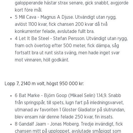
galopperande hästar strax senare, gick snabbt, avgjorde
kort före mål.
5 Mill Cava - Magnus A Djuse. Utvändigt utan rygg,
avlöst 1100 kvar, fick chansen 200 kvar då två
konkurrenter felade, avslutade fullt bra.
4 Let It Be Steel - Stefan Persson. Utvändigt utan rygg,
fram och övertog efter 500 meter, fick dämpa, såg
fortsatt bra ut runt sista sväng, men hade inget svar
mot vinnaren, höll godkänt.
Lopp 7, 2140 m volt, högst 950 000 kr:
6 Bat Marke - Björn Goop (Mikael Selin) 1.14,9. Snabb
från springspår, till spets, lugn fart på inledningsvarvet,
utmanad av favoriten 1 Gloster Gladiator på slutrundan,
blev ensam när denne felade 250 kvar, fin insats.
8 Gandalf Jaam - Jonas Moberg. Tredje invändigt, fick
chansen mitt på upploppet, avslutade småpiggt som