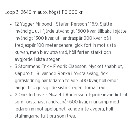
Lopp 3, 2640 m auto, högst 110 000 kr:
12 Yagger Millpond - Stefan Persson 1.16,9. Sjätte
invändigt, ut i fjärde utvändigt 1500 kvar, tillbaka i sjätte
invändigt 1300 kvar, ut i andraspår 900 kvar, på i
tredjespår 100 meter senare, gick fort in mot sista
kurvan, men blev utsvarad, höll farten starkt och
avgjorde i sista stegen.
3 Stommens Erik - Fredrik Claesson. Mycket snabb ut,
släppte till 8 Ivanhoe Renka i första sväng, fick
gratisledning när ledaren felade 500 kvar, höll emot
länge, fick ge sig i de sista stegen, förbättrad.
2 One To Love - Mikael J Andersson. Fjärde invändigt, ut
som förstahäst i andraspår 600 kvar, i närkamp med
ledaren in mot upploppet, kunde inte avgöra, höll
ställningarna fullt bra som trea.