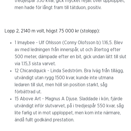
tredjespår 350 kvar, gick mycket rejält över upploppet,
men hade för långt fram till tätduon, positiv.
Lopp 2, 2140 m volt, högst 75 000 kr (stolopp):
1 Imaybee - Ulf Ohlsson (Conny Olofsson b) 1.16,5. Blev
av med ledningen från innerspår, ut och återtog efter
500 meter, dämpade efter en bit, gick undan lätt till slut
via 1.15,3 sista varvet.
12 Chicandquick - Linda Sedström. Bra Iväg från tillägg,
utvändigt utan rygg 1500 kvar, kunde inte utmana
ledaren till slut, men höll sin position starkt, såg
förbättrad ut.
15 Above Art - Magnus A Djuse. Sladdade i kön, fjärde
utvändigt inför slutvarvet, på i tredjespår 550 kvar, såg
lite farlig ut in mot upploppet, men kom inte närmare,
ändå fullt godkänd prestation.