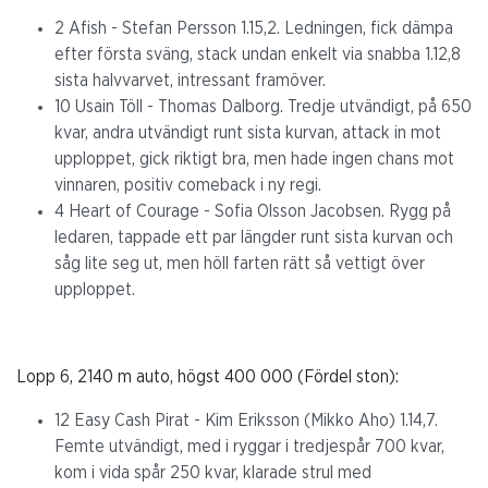
2 Afish - Stefan Persson 1.15,2. Ledningen, fick dämpa
efter första sväng, stack undan enkelt via snabba 1.12,8
sista halvvarvet, intressant framöver.
10 Usain Töll - Thomas Dalborg. Tredje utvändigt, på 650
kvar, andra utvändigt runt sista kurvan, attack in mot
upploppet, gick riktigt bra, men hade ingen chans mot
vinnaren, positiv comeback i ny regi.
4 Heart of Courage - Sofia Olsson Jacobsen. Rygg på
ledaren, tappade ett par längder runt sista kurvan och
såg lite seg ut, men höll farten rätt så vettigt över
upploppet.
Lopp 6, 2140 m auto, högst 400 000 (Fördel ston):
12 Easy Cash Pirat - Kim Eriksson (Mikko Aho) 1.14,7.
Femte utvändigt, med i ryggar i tredjespår 700 kvar,
kom i vida spår 250 kvar, klarade strul med