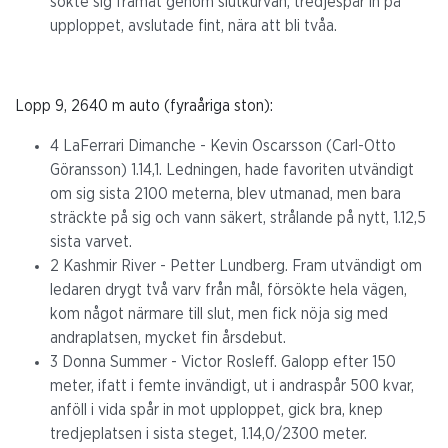
sökte sig framåt genom slutkurvan, tredjespår in på
upploppet, avslutade fint, nära att bli tvåa.
Lopp 9, 2640 m auto (fyraåriga ston):
4 LaFerrari Dimanche - Kevin Oscarsson (Carl-Otto
Göransson) 1.14,1. Ledningen, hade favoriten utvändigt
om sig sista 2100 meterna, blev utmanad, men bara
sträckte på sig och vann säkert, strålande på nytt, 1.12,5
sista varvet.
2 Kashmir River - Petter Lundberg. Fram utvändigt om
ledaren drygt två varv från mål, försökte hela vägen,
kom något närmare till slut, men fick nöja sig med
andraplatsen, mycket fin årsdebut.
3 Donna Summer - Victor Rosleff. Galopp efter 150
meter, ifatt i femte invändigt, ut i andraspår 500 kvar,
anföll i vida spår in mot upploppet, gick bra, knep
tredjeplatsen i sista steget, 1.14,0/2300 meter.