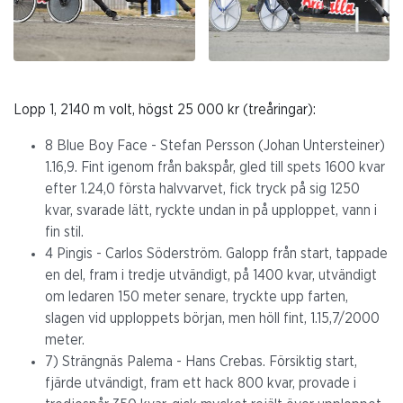
Lopp 1, 2140 m volt, högst 25 000 kr (treåringar):
8 Blue Boy Face - Stefan Persson (Johan Untersteiner)
1.16,9. Fint igenom från bakspår, gled till spets 1600 kvar
efter 1.24,0 första halvvarvet, fick tryck på sig 1250
kvar, svarade lätt, ryckte undan in på upploppet, vann i
fin stil.
4 Pingis - Carlos Söderström. Galopp från start, tappade
en del, fram i tredje utvändigt, på 1400 kvar, utvändigt
om ledaren 150 meter senare, tryckte upp farten,
slagen vid upploppets början, men höll fint, 1.15,7/2000
meter.
7) Strängnäs Palema - Hans Crebas. Försiktig start,
fjärde utvändigt, fram ett hack 800 kvar, provade i