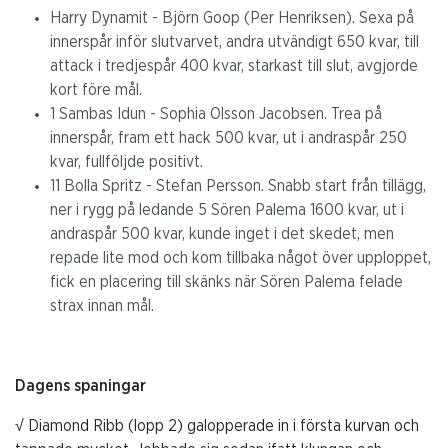
Harry Dynamit - Björn Goop (Per Henriksen). Sexa på
innerspår inför slutvarvet, andra utvändigt 650 kvar, till
attack i tredjespår 400 kvar, starkast till slut, avgjorde
kort före mål.
1 Sambas Idun - Sophia Olsson Jacobsen. Trea på
innerspår, fram ett hack 500 kvar, ut i andraspår 250
kvar, fullföljde positivt.
11 Bolla Spritz - Stefan Persson. Snabb start från tillägg,
ner i rygg på ledande 5 Sören Palema 1600 kvar, ut i
andraspår 500 kvar, kunde inget i det skedet, men
repade lite mod och kom tillbaka något över upploppet,
fick en placering till skänks när Sören Palema felade
strax innan mål.
Dagens spaningar
√ Diamond Ribb (lopp 2) galopperade in i första kurvan och