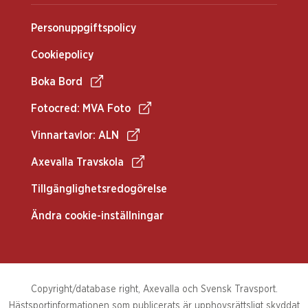
Personuppgiftspolicy
Cookiepolicy
Boka Bord
Fotocred: MVA Foto
Vinnartavlor: ALN
Axevalla Travskola
Tillgänglighetsredogörelse
Ändra cookie-inställningar
Copyright/database right, Axevalla och Svensk Travsport.
Hästsportinformationen som publicerats är upphovsrättsligt skyddat