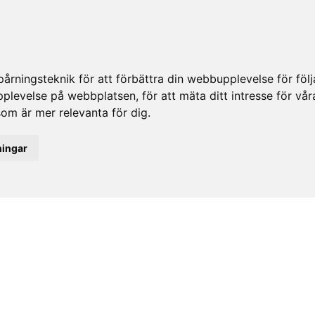
rningsteknik för att förbättra din webbupplevelse för fö
upplevelse på webbplatsen
,
för att mäta ditt intresse för vå
som är mer relevanta för dig
.
ningar