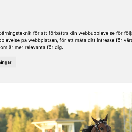
rningsteknik för att förbättra din webbupplevelse för fö
upplevelse på webbplatsen
,
för att mäta ditt intresse för vå
som är mer relevanta för dig
.
ningar