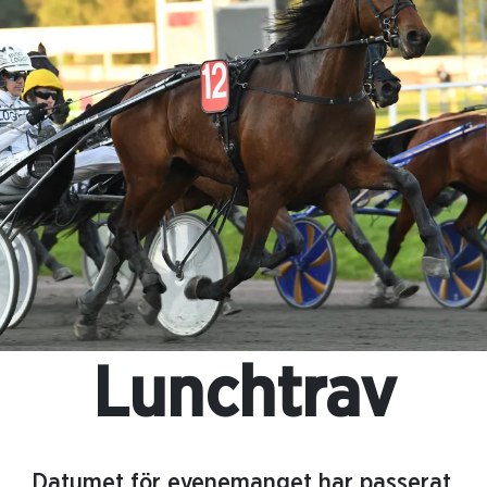
Lunchtrav
Datumet för evenemanget har passerat.