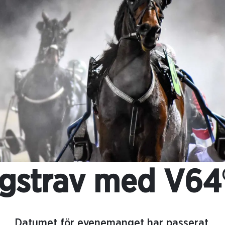
gstrav med V64
Datumet för evenemanget har passerat.