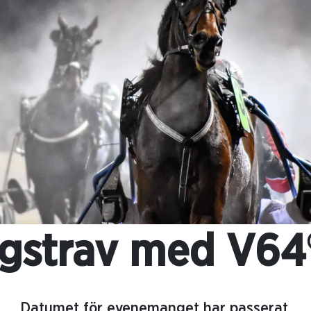
gstrav med V64
Datumet för evenemanget har passerat.