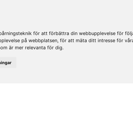
rningsteknik för att förbättra din webbupplevelse för fö
upplevelse på webbplatsen
,
för att mäta ditt intresse för vå
som är mer relevanta för dig
.
ningar