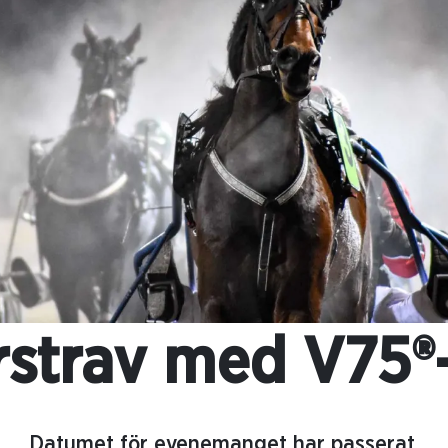
strav med V75®
Datumet för evenemanget har passerat.